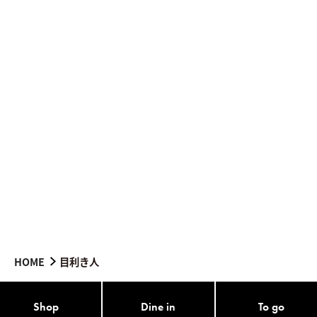
HOME
目利き人
Shop
Dine in
To go