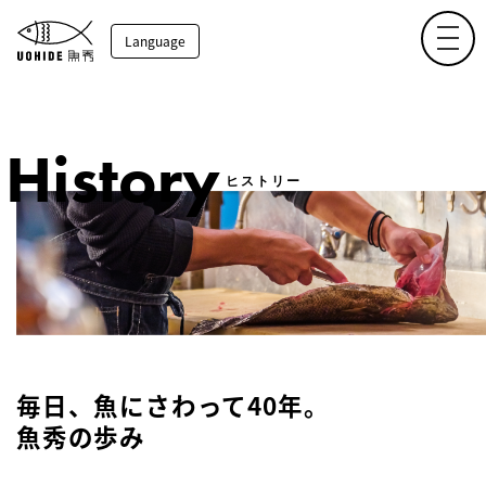
toggl
Language
History
ヒストリー
毎日、魚にさわって40年。
魚秀の歩み