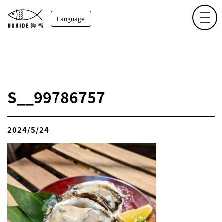
toggl
Language
S__99786757
2024/5/24