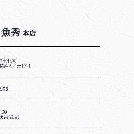
魚秀
本店
戸市北区
字杉ノ元17-1
5508
:00
次第閉店)